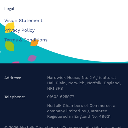
Legal
Vision Statement
Privacy Policy
Terms & Conditions
Hardwick House, No. 2 Agricultural
Address:
Hall Plain, Norwich, Norfolk, England,
NR1 3FS
01603 625977
Telephone:
Norfolk Chambers of Commerce, a
company limited by guarantee.
Registered in England No. 49631
©
2026
Norfolk Chambers of Commerce. All rights reserved.